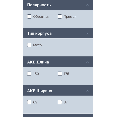
Полярность
Обратная
Прямая
Тип корпуса
Мото
АКБ Длина
150
175
АКБ Ширина
69
87