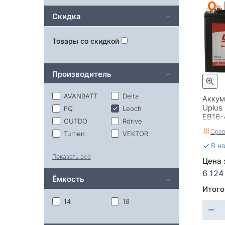
Скидка
Товары со скидкой
Производитель
AVANBATT
Delta
Аккум
Uplus
FQ
Leoch
EB16-4
OUTDO
Rdrive
Срав
Tumen
VEKTOR
В н
Volat
Тюмень
Показать все
Цена 
6 124
Ёмкость
Итого
14
18