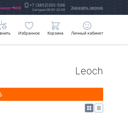
+7 (3852)205-596
Заказать звонок
Ivanor
WB
Сегодня 08:00-20:00
внить
Избранное
Корзина
Личный кабинет
Leoch
Б