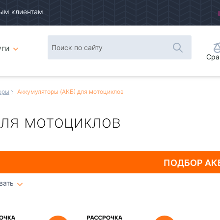
ым клиентам
уги
Сра
оры
Аккумуляторы (АКБ) для мотоциклов
для мотоциклов
ПОДБОР
АК
вать
Плитка
Список