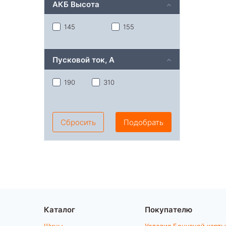
АКБ Высота
145
155
Пусковой ток, A
190
310
Сбросить
Подобрать
Каталог
Покупателю
Шины
Условия Бонусной карты