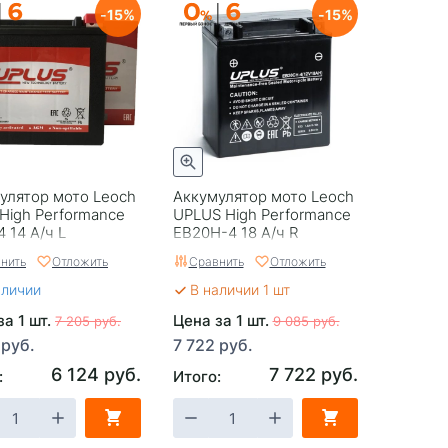
15
15
улятор мото Leoch
Аккумулятор мото Leoch
 High Performance
UPLUS High Performance
 14 А/ч L
EB20H-4 18 А/ч R
нить
Отложить
Сравнить
Отложить
аличии
В наличии 1 шт
за 1 шт.
Цена за 1 шт.
7 205 руб.
9 085 руб.
 руб.
7 722 руб.
6 124 руб.
7 722 руб.
:
Итого: