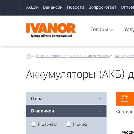
Акции
Вакансии
Новости
Вопрос-ответ
Оптов
Авто
каталог
Авто
интернет
Товары
Усл
магазин
Иванор
Каталог товаров для авто- и мототехники
Аккумулят
Аккумуляторы (АКБ) 
Цена
В наличии
Сортиро
г. Барнаул
г. Бийск