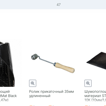
47
ающий
Ролик прикаточный 35мм
Шумопогло
Mat Black
удлиненный
материал ST
,47м)
10К (10мм/1,