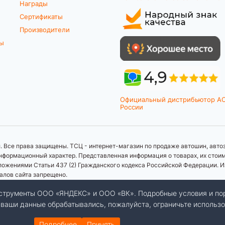
Награды
Сертификаты
Производители
ты
Официальный дистрибьютор A
России
 Все права защищены. ТСЦ - интернет-магазин по продаже автошин, автоз
формационный характер. Представленная информация о товарах, их стоимос
ложениями Статьи 437 (2) Гражданского кодекса Российской Федерации. И
иалов сайта запрещено.
инструменты ООО «ЯНДЕКС» и ООО «ВК». Подробные условия и по
бы ваши данные обрабатывались, пожалуйста, ограничьте использо
Подробнее
Принять