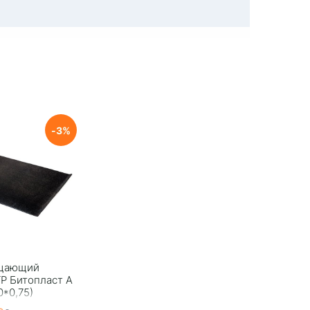
3
щающий
P Битопласт А
0*0,75)