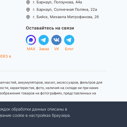
г. Барнаул, Ползунова, 44а
г. Барнаул, Солнечная Поляна, 22а
г. Бийск, Михаила Митрофанова, 2б
Оставайтесь на связи
MAX
Заказ
VK
Блог
ODES в
апчастей, аккумуляторов, масел, аксессуаров, фильтров для
ти, характеристик, фото, наличия на складе ни при каких
зображения товаров на фотографиях, представленных на
рядок обработки данных описаны в
вание cookie в настройках браузера.