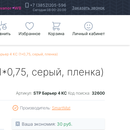
+7 (3852)205-596
Заказать звонок
Ivanor
WB
Сегодня 08:00-20:00
внить
Избранное
Корзина
Личный кабинет
ер 4 КС (1*0,75, серый, пленка)
0,75, серый, пленка)
STP Барьер 4 КС
32600
Артикул:
Код поиска:
Производитель:
SmartMat
Ваша экономия:
30 руб.