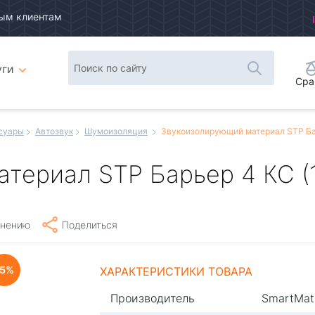
ым клиентам
уги
Сра
суары
Автозвук
Шумоизоляция
Звукоизолирующий материал STP Барь
ериал STP Барьер 4 КС (1*
внению
Поделиться
5
ХАРАКТЕРИСТИКИ ТОВАРА
Производитель
SmartMat