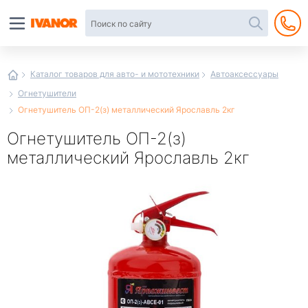
Автотовары
в
интернет-
магазине
Иванор
Каталог товаров для авто- и мототехники
Автоаксессуары
Огнетушители
Огнетушитель ОП-2(з) металлический Ярославль 2кг
Огнетушитель ОП-2(з)
металлический Ярославль 2кг