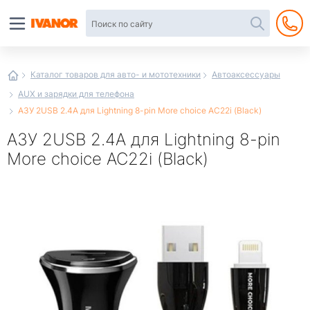
Автотовары
в
интернет-
магазине
Иванор
Каталог товаров для авто- и мототехники
Автоаксессуары
AUX и зарядки для телефона
АЗУ 2USB 2.4A для Lightning 8-pin More choice AC22i (Black)
АЗУ 2USB 2.4A для Lightning 8-pin
More choice AC22i (Black)