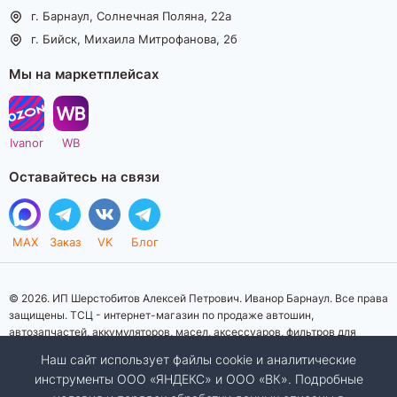
г. Барнаул, Солнечная Поляна, 22а
г. Бийск, Михаила Митрофанова, 2б
Мы на маркетплейсах
Ivanor
WB
Оставайтесь на связи
MAX
Заказ
VK
Блог
© 2026. ИП Шерстобитов Алексей Петрович. Иванор Барнаул. Все права
защищены. ТСЦ - интернет-магазин по продаже автошин,
автозапчастей, аккумуляторов, масел, аксессуаров, фильтров для
автомобилей. Данный интернет-сайт носит исключительно
Наш сайт использует файлы cookie и аналитические
информационный характер. Представленная информация о товарах, их
инструменты ООО «ЯНДЕКС» и ООО «ВК». Подробные
стоимости, характеристик, фото, наличия на складе ни при каких