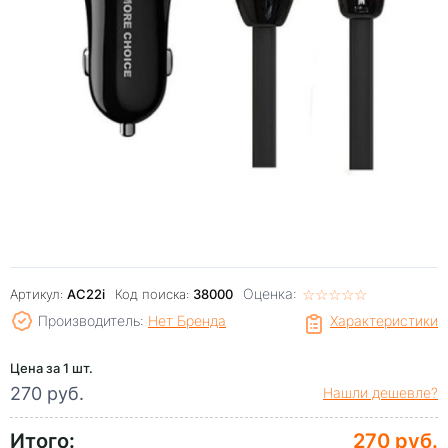
Оценка:
☆
★
☆
★
☆
★
☆
★
☆
★
Артикул:
AC22i
Код поиска:
38000
Производитель:
Нет Бренда
Характеристики
Цена за 1 шт.
270 руб.
Нашли дешевле?
Итого:
270 руб.