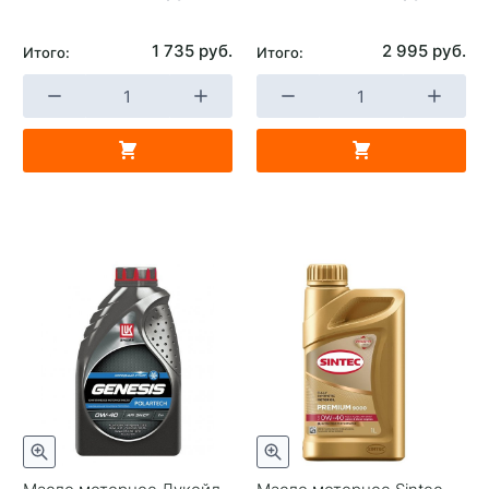
бензиновым двигателем
Страна изготовителя
Нидерланды
1 735 руб.
2 995 руб.
Итого:
Итого: