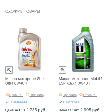
Объем, л
1
ПОХОЖИЕ ТОВАРЫ
ILSAC
~
Упаковка
Пластиковая канистра
Двигатель
~
ACEA
A3/B4
Страна бренда
Нидерланды
Серия
~
Классификация по API
SL
Масло моторное Shell
Масло моторное Mobil 1
Ultra 0W40 1
ESP X3/X4 0W40 1
Срок годности в днях
1825
Сравнить
Отложить
Сравнить
Отложить
Тип двигателя
Бензиновый двигатель
В наличии
В наличии
Применяемость
Автомобили с
1 735 руб.
2 995 руб.
Цена за 1 шт.
Цена за 1 шт.