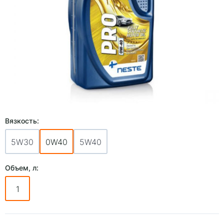
Вязкость:
5W30
0W40
5W40
Объем, л:
1