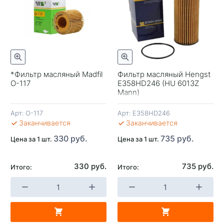
*Фильтр масляный Madfil
Фильтр масляный Hengst
O-117
E358HD246 (HU 6013Z
+
-
+
-
Mann)
Арт:
O-117
Арт:
E358HD246
В КОРЗИНУ
В КОРЗИНУ
В 
Заканчивается
Заканчивается
330 руб.
735 руб.
Цена за 1 шт.
Цена за 1 шт.
330 руб.
735 руб.
Итого:
Итого: