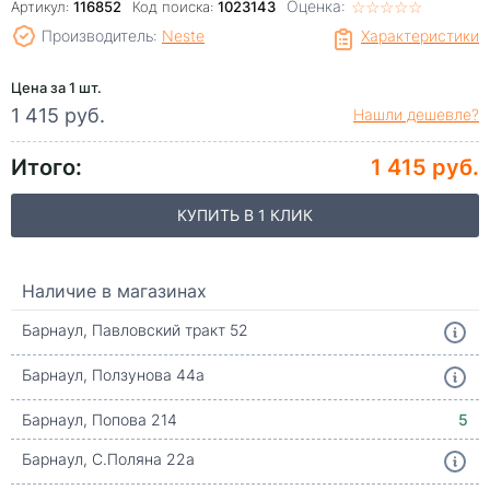
Оценка:
☆
★
☆
★
☆
★
☆
★
☆
★
Артикул:
116852
Код поиска:
1023143
Производитель:
Neste
Характеристики
Цена за 1 шт.
1 415 руб.
Нашли дешевле?
Итого:
1 415 руб.
КУПИТЬ В 1 КЛИК
Наличие в магазинах
Барнаул, Павловский тракт 52
Барнаул, Ползунова 44а
Барнаул, Попова 214
5
Барнаул, С.Поляна 22а