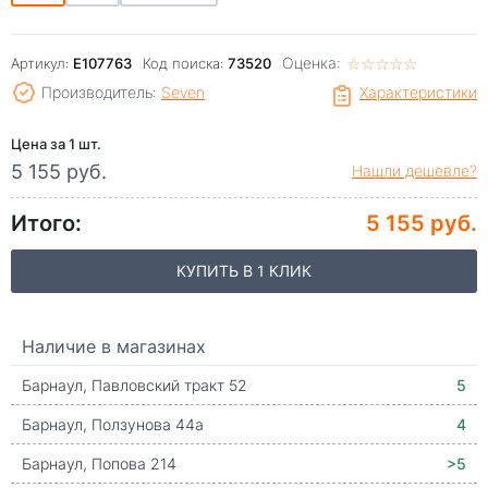
Оценка:
☆
★
☆
★
☆
★
☆
★
☆
★
Артикул:
E107763
Код поиска:
73520
Производитель:
Seven
Характеристики
Цена за 1 шт.
5 155 руб.
Нашли дешевле?
Итого:
5 155 руб.
КУПИТЬ В 1 КЛИК
Наличие в магазинах
Барнаул, Павловский тракт 52
5
Барнаул, Ползунова 44а
4
Барнаул, Попова 214
>5