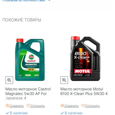
Вязкость
5W30
Объем, л
4
ПОХОЖИЕ ТОВАРЫ
ILSAC
~
Упаковка
Пластиковая канистра
Двигатель
~
ACEA
C3
Страна бренда
Южная Корея
Серия
~
Классификация по API
SN
Масло моторное Castrol
Масло моторное Motul
Magnatec 5w30 AP For
8100 X-Clean Plus 5W30 4
Срок годности в днях
1825
Japanese 4
Сравнить
Отложить
Сравнить
Отложить
Тип двигателя
Бензиновый двигатель
В наличии
В наличии