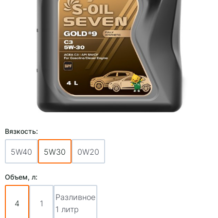
Вязкость:
5W40
5W30
0W20
Объем, л:
Разливное
4
1
1 литр