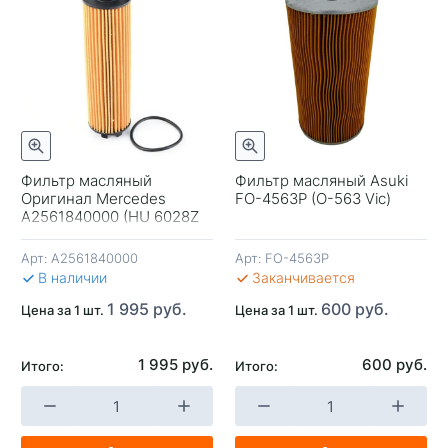
Фильтр масляный
Фильтр масляный Asuki
Оригинал Mercedes
FO-4563P (O-563 Vic)
+
-
+
-
A2561840000 (HU 6028Z
Mann) Германия
Арт:
A2561840000
Арт:
FO-4563P
В КОРЗИНУ
В КОРЗИНУ
В 
В наличии
Заканчивается
1 995 руб.
600 руб.
Цена за 1 шт.
Цена за 1 шт.
1 995 руб.
600 руб.
Итого:
Итого: