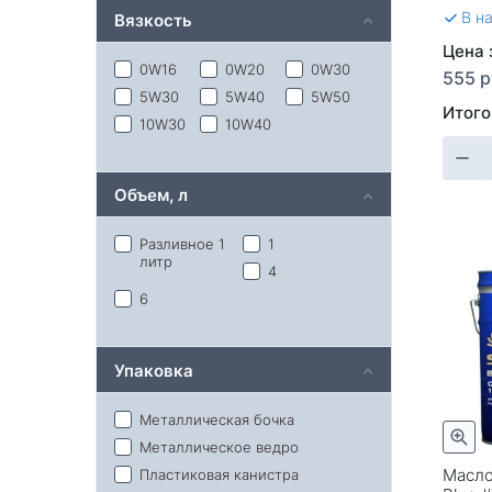
В н
Вязкость
Profix
Ravenol
Rolf
Sintec
Цена з
0W16
0W20
0W30
Taif
Takayama
555 р
5W30
5W40
5W50
Teboil
Totachi
Итого
10W30
10W40
Toyota
Vag
Valvoline
Zepro
Zic
Газпромнефть
Объем, л
Ликви-моли
Роснефть
Разливное 1
1
литр
4
6
Упаковка
Металлическая бочка
Металлическое ведро
Масло
Пластиковая канистра