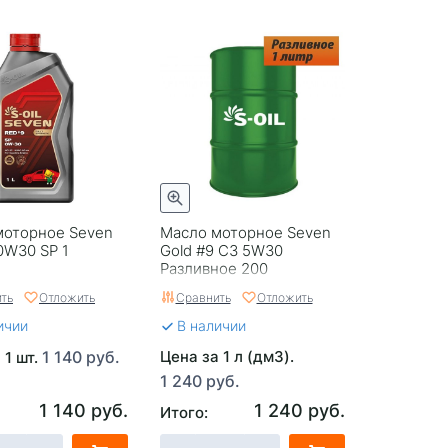
моторное Seven
Масло моторное Seven
0W30 SP 1
Gold #9 C3 5W30
Разливное 200
ть
Отложить
Сравнить
Отложить
ичии
В наличии
1 140 руб.
Цена за 1 л (дм3).
 1 шт.
1 240 руб.
1 140 руб.
1 240 руб.
Итого: