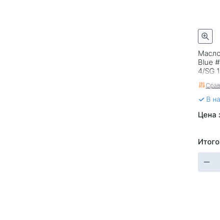
Масло
Blue 
4/SG 1
Срав
В н
Цена 
Итого