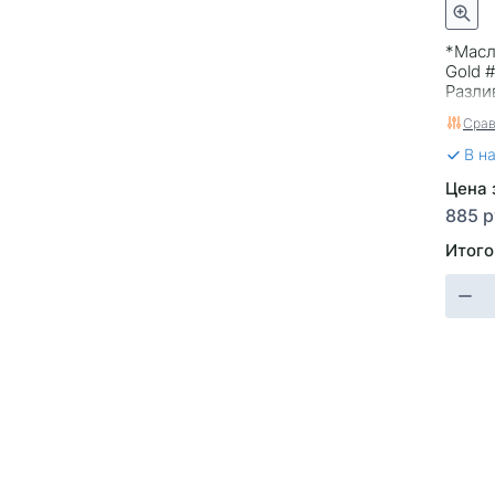
*Масл
Gold 
Разли
Срав
В н
Цена з
885 р
Итого