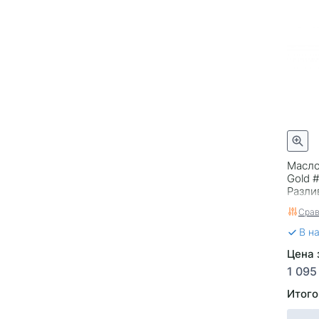
Масло
Gold 
Разли
Срав
В н
Цена з
1 095
Итого