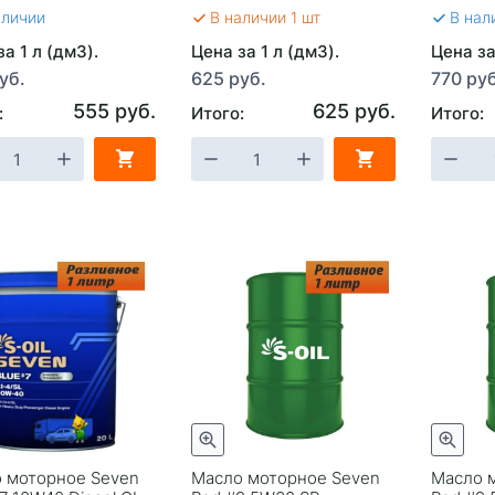
аличии
В наличии 1 шт
В нал
а 1 л (дм3).
Цена за 1 л (дм3).
Цена за
уб.
625 руб.
770 руб
555 руб.
625 руб.
:
Итого:
Итого:
 моторное Seven
Масло моторное Seven
Масло 