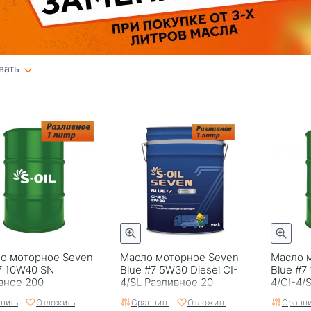
вать
Плитка
Список
о моторное Seven
Масло моторное Seven
Масло 
7 10W40 SN
Blue #7 5W30 Diesel CI-
Blue #7
вное 200
4/SL Разливное 20
4/CI-4/
нить
Отложить
Сравнить
Отложить
Сравни