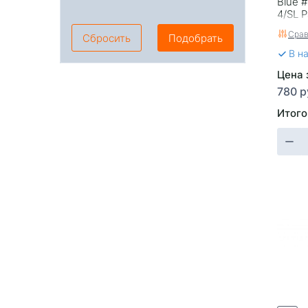
Blue #
4/SL 
Срав
Сбросить
Подобрать
В н
Цена з
780 р
Итого