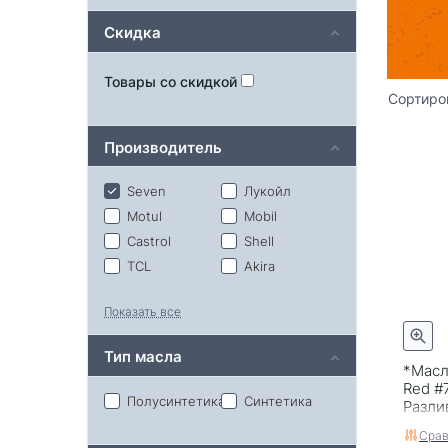
Скидка
Товары со скидкой
Сортиро
Производитель
Seven
Лукойл
Motul
Mobil
Castrol
Shell
TCL
Akira
Bardahl
G-Energy
Показать все
GM
Honda
Hyundai
Idemitsu
Тип масла
Kixx
Lemarc
*Масл
Red #
Mazda
Micking
Полусинтетика
Синтетика
Разли
Molygreen
NGN
Срав
Neste
Nissan