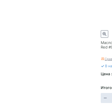
Масло
Red #
Срав
В н
Цена 
Итого