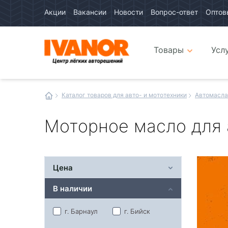
Акции
Вакансии
Новости
Вопрос-ответ
Оптов
Авто
каталог
Авто
интернет
Товары
Усл
магазин
Иванор
Каталог товаров для авто- и мототехники
Автомасла
Моторное масло для
Цена
В наличии
г. Барнаул
г. Бийск