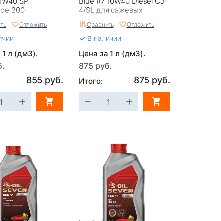
5W40 SP
Blue #7 10W40 Diesel CJ-
ное 200
4/SL для сажевых
фильтров Разливное 200
ть
Отложить
Сравнить
Отложить
ичии
В наличии
 1 л (дм3).
Цена за 1 л (дм3).
б.
875 руб.
855 руб.
875 руб.
Итого: