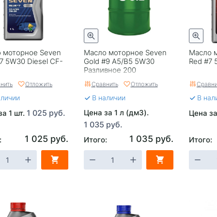
 моторное Seven
Масло моторное Seven
Масло 
#7 5W30 Diesel CF-
Gold #9 A5/B5 5W30
Red #7 
Разливное 200
нить
Отложить
Сравнить
Отложить
Сравни
аличии
В наличии
В нал
1 025 руб.
Цена за 1 л (дм3).
за 1 шт.
Цена за
1 035 руб.
1 025 руб.
1 035 руб.
:
Итого:
Итого: