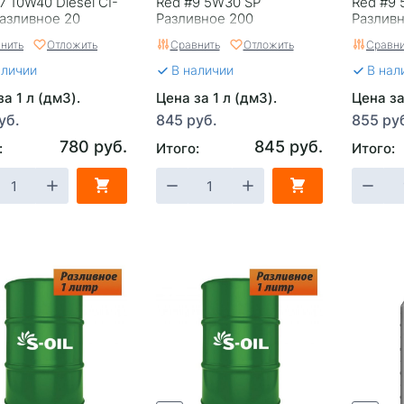
7 10W40 Diesel CI-
Red #9 5W30 SP
Red #9 
Разливное 20
Разливное 200
Разлив
нить
Отложить
Сравнить
Отложить
Сравни
аличии
В наличии
В нал
а 1 л (дм3).
Цена за 1 л (дм3).
Цена за
уб.
845 руб.
855 ру
780 руб.
845 руб.
:
Итого:
Итого: