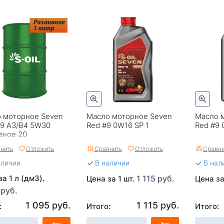
 моторное Seven
Масло моторное Seven
Масло 
#9 A3/B4 5W30
Red #9 0W16 SP 1
Red #9 
вное 20
нить
Отложить
Сравнить
Отложить
Сравни
аличии
В наличии
В нал
а 1 л (дм3).
1 115 руб.
Цена за 1 шт.
Цена за
 руб.
1 095 руб.
1 115 руб.
:
Итого:
Итого: