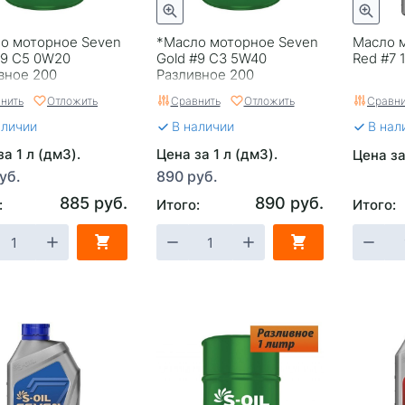
о моторное Seven
*Масло моторное Seven
Масло 
#9 C5 0W20
Gold #9 C3 5W40
Red #7 
вное 200
Разливное 200
нить
Отложить
Сравнить
Отложить
Сравни
аличии
В наличии
В нал
а 1 л (дм3).
Цена за 1 л (дм3).
Цена за
уб.
890 руб.
885 руб.
890 руб.
:
Итого:
Итого: