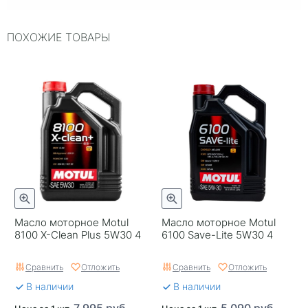
Объем, л
4
ПОХОЖИЕ ТОВАРЫ
ILSAC
~
Упаковка
Пластиковая канистра
Двигатель
~
ACEA
A3/B4
Страна бренда
Нидерланды
Серия
~
Классификация по API
SL
Масло моторное Motul
Масло моторное Motul
8100 X-Clean Plus 5W30 4
6100 Save-Lite 5W30 4
Срок годности в днях
1825
Сравнить
Отложить
Сравнить
Отложить
Тип двигателя
Бензиновый двигатель
В наличии
В наличии
Применяемость
Автомобили с
7 995 руб.
5 090 руб.