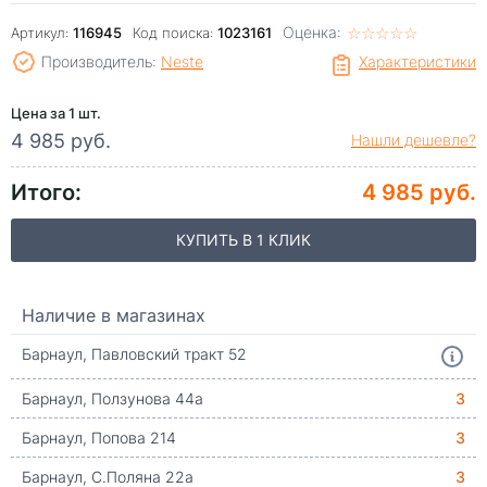
Оценка:
☆
★
☆
★
☆
★
☆
★
☆
★
Артикул:
116945
Код поиска:
1023161
Производитель:
Neste
Характеристики
Цена за 1 шт.
4 985 руб.
Нашли дешевле?
Итого:
4 985 руб.
КУПИТЬ В 1 КЛИК
Наличие в магазинах
Барнаул, Павловский тракт 52
Барнаул, Ползунова 44а
3
Барнаул, Попова 214
3
Барнаул, С.Поляна 22а
3