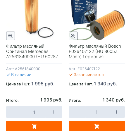
Фильтр масляный
Фильтр масляный Bosch
Оригинал Mercedes
F026407122 (HU 8005Z
+
-
+
-
A2561840000 (HU 6028Z
Mann) Германия
Mann) Германия
Арт:
A2561840000
Арт:
F026407122
В КОРЗИНУ
В КОРЗИНУ
В 
В наличии
Заканчивается
1 995 руб.
1 340 руб.
Цена за 1 шт.
Цена за 1 шт.
1 995 руб.
1 340 руб.
Итого:
Итого: