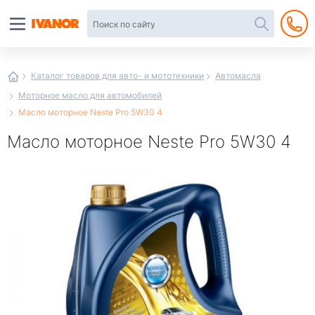
Автотовары
в
интернет-
магазине
Иванор
Каталог товаров для авто- и мототехники
Автомасла
Моторное масло для автомобилей
Масло моторное Neste Pro 5W30 4
Масло моторное Neste Pro 5W30 4