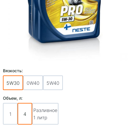
Вязкость:
5W30
0W40
5W40
Объем, л:
Разливное
1
4
1 литр