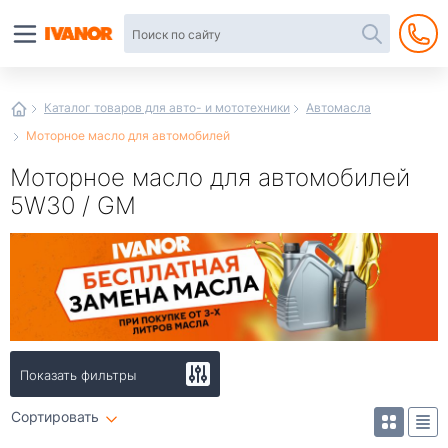
Автотовары
в
интернет-
магазине
Иванор
Каталог товаров для авто- и мототехники
Автомасла
Моторное масло для автомобилей
Моторное масло для автомобилей
5W30 / GM
Показать фильтры
Сортировать