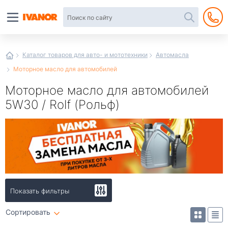
Автотовары
в
интернет-
магазине
Иванор
Каталог товаров для авто- и мототехники
Автомасла
Моторное масло для автомобилей
Моторное масло для автомобилей
5W30 / Rolf (Рольф)
Показать фильтры
Сортировать