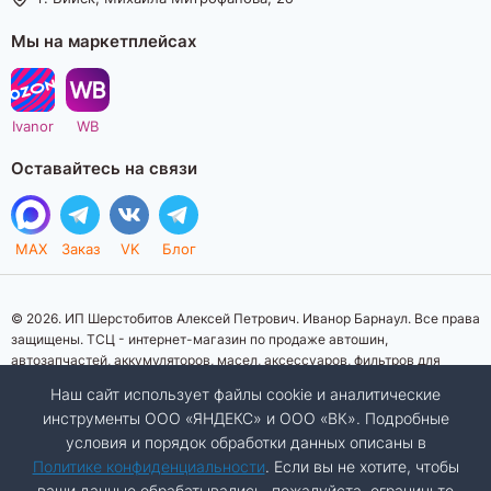
Мы на маркетплейсах
Ivanor
WB
Оставайтесь на связи
MAX
Заказ
VK
Блог
© 2026. ИП Шерстобитов Алексей Петрович. Иванор Барнаул. Все права
защищены. ТСЦ - интернет-магазин по продаже автошин,
автозапчастей, аккумуляторов, масел, аксессуаров, фильтров для
автомобилей. Данный интернет-сайт носит исключительно
Наш сайт использует файлы cookie и аналитические
информационный характер. Представленная информация о товарах, их
инструменты ООО «ЯНДЕКС» и ООО «ВК». Подробные
стоимости, характеристик, фото, наличия на складе ни при каких
условия и порядок обработки данных описаны в
условиях не является публичной офертой, определяемой положениями
Статьи 437 (2) Гражданского кодекса Российской Федерации.
Политике конфиденциальности
. Если вы не хотите, чтобы
Изображения товаров на фотографиях, представленных на сайте, могут
ваши данные обрабатывались, пожалуйста, ограничьте