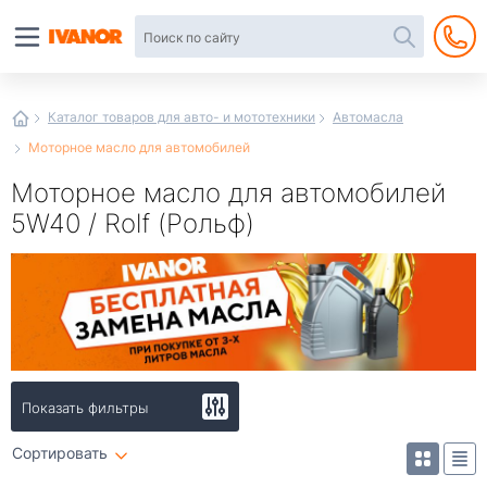
Автотовары
в
интернет-
магазине
Иванор
Каталог товаров для авто- и мототехники
Автомасла
Моторное масло для автомобилей
Моторное масло для автомобилей
5W40 / Rolf (Рольф)
Показать фильтры
Сортировать