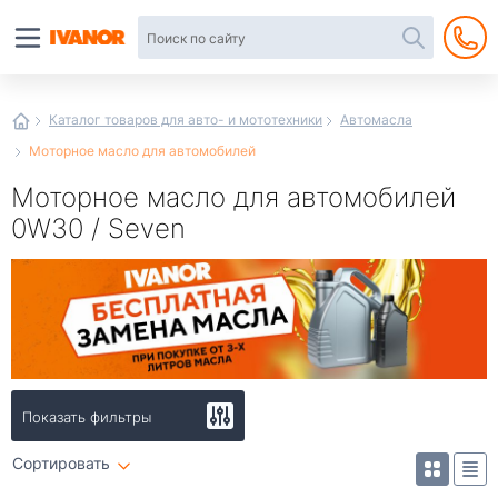
Автотовары
в
интернет-
магазине
Иванор
Каталог товаров для авто- и мототехники
Автомасла
Моторное масло для автомобилей
Моторное масло для автомобилей
0W30 / Seven
Показать фильтры
Сортировать