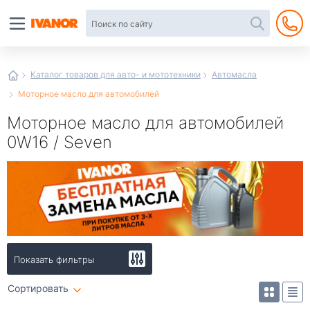
Автотовары
в
интернет-
магазине
Иванор
Каталог товаров для авто- и мототехники
Автомасла
Моторное масло для автомобилей
Моторное масло для автомобилей
0W16 / Seven
Показать фильтры
Сортировать