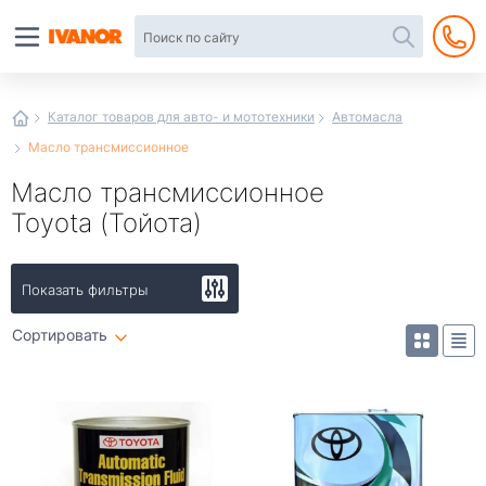
Автотовары
в
интернет-
магазине
Иванор
Каталог товаров для авто- и мототехники
Автомасла
Масло трансмиссионное
Масло трансмиссионное
Toyota (Тойота)
Показать фильтры
Сортировать