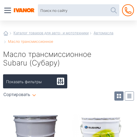
Автотовары
в
интернет-
магазине
Иванор
Каталог товаров для авто- и мототехники
Автомасла
Масло трансмиссионное
Масло трансмиссионное
Subaru (Субару)
Показать фильтры
Сортировать