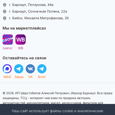
г. Барнаул, Ползунова, 44а
г. Барнаул, Солнечная Поляна, 22а
г. Бийск, Михаила Митрофанова, 2б
Мы на маркетплейсах
Ivanor
WB
Оставайтесь на связи
MAX
Заказ
VK
Блог
© 2026. ИП Шерстобитов Алексей Петрович. Иванор Барнаул. Все права
защищены. ТСЦ - интернет-магазин по продаже автошин,
автозапчастей, аккумуляторов, масел, аксессуаров, фильтров для
автомобилей. Данный интернет-сайт носит исключительно
Наш сайт использует файлы cookie и аналитические
информационный характер. Представленная информация о товарах, их