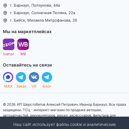
г. Барнаул, Ползунова, 44а
г. Барнаул, Солнечная Поляна, 22а
г. Бийск, Михаила Митрофанова, 2б
Мы на маркетплейсах
Ivanor
WB
Оставайтесь на связи
MAX
Заказ
VK
Блог
© 2026. ИП Шерстобитов Алексей Петрович. Иванор Барнаул. Все права
защищены. ТСЦ - интернет-магазин по продаже автошин,
автозапчастей, аккумуляторов, масел, аксессуаров, фильтров для
автомобилей. Данный интернет-сайт носит исключительно
Наш сайт использует файлы cookie и аналитические
информационный характер. Представленная информация о товарах, их