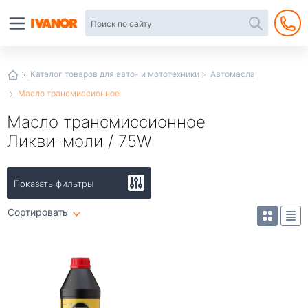
Автотовары
в
интернет-
магазине
Иванор
Каталог товаров для авто- и мототехники
Автомасла
Масло трансмиссионное
Масло трансмиссионное
Ликви-моли / 75W
Показать фильтры
Сортировать