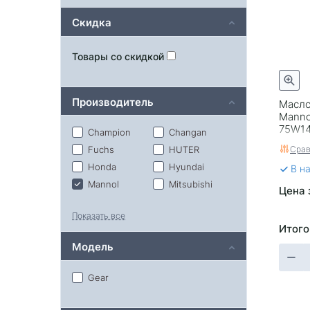
Скидка
Товары со скидкой
Производитель
Масло
Manno
75W14
Champion
Changan
Срав
Fuchs
HUTER
Honda
Hyundai
В н
Mannol
Mitsubishi
Цена 
Mobil
Motul
Показать все
Nissan
Parts&Oils
Итого
Ravenol
Rolf
Модель
Seven
Sintec
Subaru
TCL
Gear
Takayama
Toyota
Vag
Zic