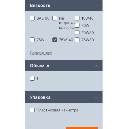
Вязкость
Ликви-моли
Лукойл
Ойлрайт
SAE 90
Не
10W40
подлежит
70W
классификации
70W80
75W
75W140
75W80
75W85
75W90
75W95
Показать все
80W90
85W90
Объем, л
1
Упаковка
Пластиковая канистра