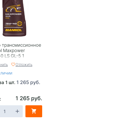
 трансмиссионное
l Maxpower
0 LS GL-5 1
нить
Отложить
аличии
1 265 руб.
за 1 шт.
1 265 руб.
: