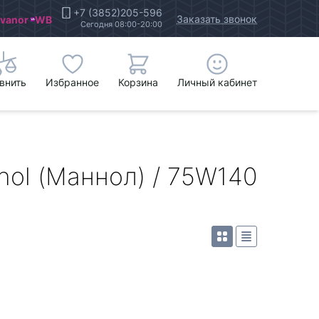
+7 (3852)205-596
Заказать звонок
Ivanor
WB
Сегодня 08:00-20:00
внить
Избранное
Корзина
Личный кабинет
ol (Маннол) / 75W140