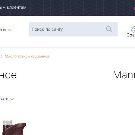
ым клиентам
уги
Сра
Масло трансмиссионное
ное
Mann
вать
Плитка
Список