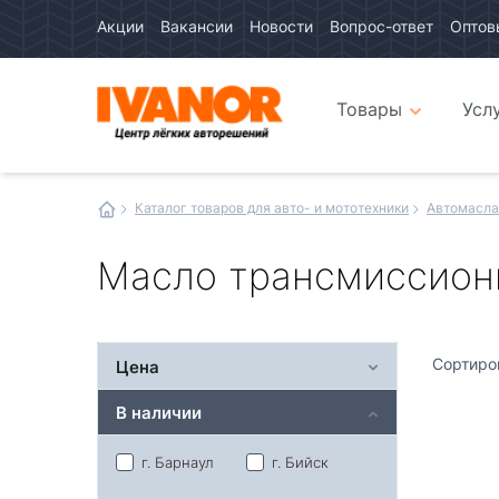
Акции
Вакансии
Новости
Вопрос-ответ
Оптов
Авто
каталог
Авто
интернет
Товары
Усл
магазин
Иванор
Каталог товаров для авто- и мототехники
Автомасла
Масло трансмиссион
Сортиро
Цена
В наличии
г. Барнаул
г. Бийск