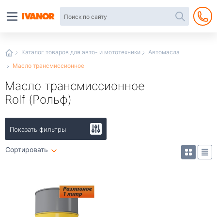
Автотовары
в
интернет-
магазине
Иванор
Каталог товаров для авто- и мототехники
Автомасла
Масло трансмиссионное
Масло трансмиссионное
Rolf (Рольф)
Показать фильтры
Сортировать