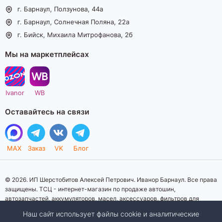
г. Барнаул, Ползунова, 44а
г. Барнаул, Солнечная Поляна, 22а
г. Бийск, Михаила Митрофанова, 2б
Мы на маркетплейсах
Ivanor
WB
Оставайтесь на связи
MAX
Заказ
VK
Блог
© 2026. ИП Шерстобитов Алексей Петрович. Иванор Барнаул. Все права
защищены. ТСЦ - интернет-магазин по продаже автошин,
автозапчастей, аккумуляторов, масел, аксессуаров, фильтров для
автомобилей. Данный интернет-сайт носит исключительно
Наш сайт использует файлы cookie и аналитические
информационный характер. Представленная информация о товарах, их