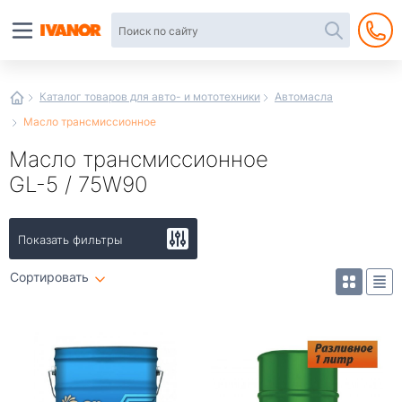
Автотовары
в
интернет-
магазине
Иванор
Каталог товаров для авто- и мототехники
Автомасла
Масло трансмиссионное
Масло трансмиссионное
GL-5 / 75W90
Показать фильтры
Сортировать