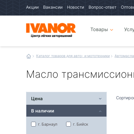
Акции
Вакансии
Новости
Вопрос-ответ
Оптов
Авто
каталог
Авто
интернет
Товары
Усл
магазин
Иванор
Каталог товаров для авто- и мототехники
Автомасла
Масло трансмиссион
Сортиро
Цена
В наличии
г. Барнаул
г. Бийск