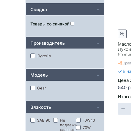
Скидка
Товары со скидкой
Производитель
Масло
Лукой
Разли
Лукойл
Срав
В н
Модель
Цена з
540 р
Gear
Итого
Вязкость
SAE 90
Не
10W40
подлежит
70W
классификации