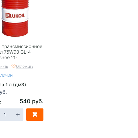
 трансмиссионное
л 75W90 GL-4
вное 20
нить
Отложить
аличии
а 1 л (дм3).
уб.
540 руб.
: