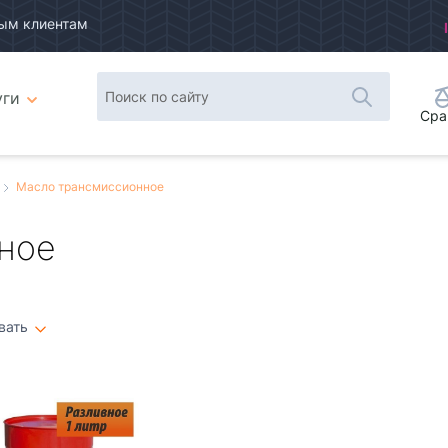
ым клиентам
уги
Сра
Масло трансмиссионное
ное
вать
Плитка
Список