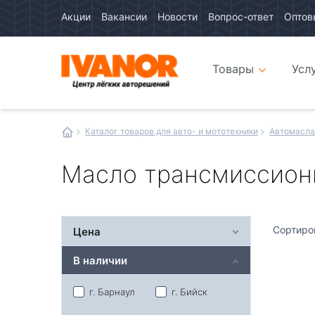
Акции
Вакансии
Новости
Вопрос-ответ
Оптов
Авто
каталог
Авто
интернет
Товары
Усл
магазин
Иванор
Каталог товаров для авто- и мототехники
Автомасла
Масло трансмиссион
Сортиро
Цена
В наличии
г. Барнаул
г. Бийск