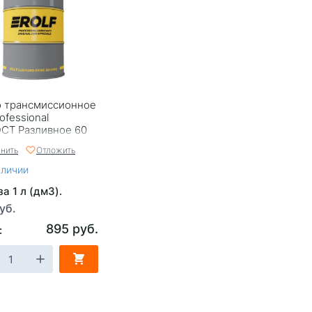
 трансмиссионное
rofessional
CT Разливное 60
нить
Отложить
аличии
а 1 л (дм3).
уб.
895 руб.
: