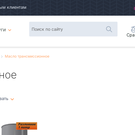
ым клиентам
уги
Сра
Масло трансмиссионное
ное
вать
Плитка
Список