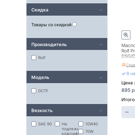
Скидка
Товары со скидкой
Производитель
Масло
Rolf P
DSG/D
Rolf
Срав
В н
Модель
Цена з
895 р
DCTF
Итого
Вязкость
SAE 90
Не
10W40
подлежит
70W
классификации