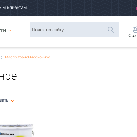
ым клиентам
уги
Сра
Масло трансмиссионное
ное
вать
Плитка
Список