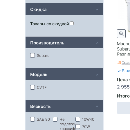
Скидка
Товары со скидкой
Производитель
Масло
Subaru
Разли
Subaru
Срав
В н
Модель
Цена з
2 955
CVTF
Итого
Вязкость
SAE 90
Не
10W40
подлежит
70W
классификации