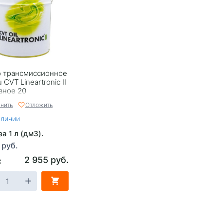
 трансмиссионное
 CVT Lineartronic II
вное 20
нить
Отложить
аличии
а 1 л (дм3).
 руб.
2 955 руб.
: