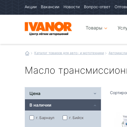
Акции
Вакансии
Новости
Вопрос-ответ
Оптов
Авто
каталог
Авто
интернет
Товары
Усл
магазин
Иванор
Каталог товаров для авто- и мототехники
Автомасла
Масло трансмиссион
Сортиро
Цена
В наличии
г. Барнаул
г. Бийск