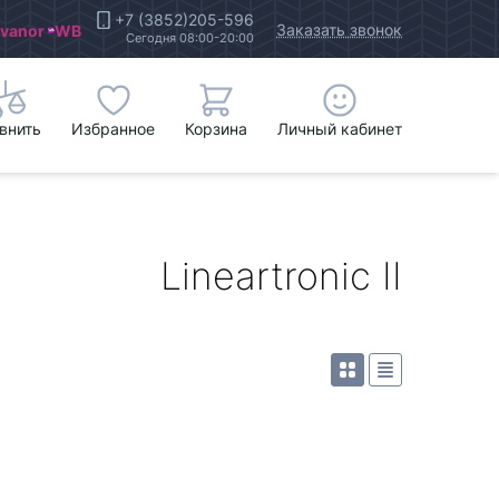
+7 (3852)205-596
Заказать звонок
Ivanor
WB
Сегодня 08:00-20:00
внить
Избранное
Корзина
Личный кабинет
Lineartronic II