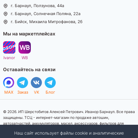
г. Барнаул, Ползунова, 44а
г. Барнаул, Солнечная Поляна, 22а
г. Бийск, Михаила Митрофанова, 2б
Мы на маркетплейсах
Ivanor
WB
Оставайтесь на связи
MAX
Заказ
VK
Блог
© 2026. ИП Шерстобитов Алексей Петрович. Иванор Барнаул. Все права
защищены. ТСЦ - интернет-магазин по продаже автошин,
автозапчастей, аккумуляторов, масел, аксессуаров, фильтров для
автомобилей. Данный интернет-сайт носит исключительно
Наш сайт использует файлы cookie и аналитические
информационный характер. Представленная информация о товарах, их