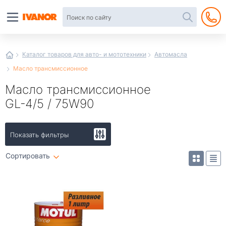
Автотовары
в
интернет-
магазине
Иванор
Каталог товаров для авто- и мототехники
Автомасла
Масло трансмиссионное
Масло трансмиссионное
GL-4/5 / 75W90
Показать фильтры
Сортировать