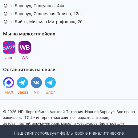
г. Барнаул, Ползунова, 44а
г. Барнаул, Солнечная Поляна, 22а
г. Бийск, Михаила Митрофанова, 2б
Мы на маркетплейсах
Ivanor
WB
Оставайтесь на связи
MAX
Заказ
VK
Блог
© 2026. ИП Шерстобитов Алексей Петрович. Иванор Барнаул. Все права
защищены. ТСЦ - интернет-магазин по продаже автошин,
автозапчастей, аккумуляторов, масел, аксессуаров, фильтров для
автомобилей. Данный интернет-сайт носит исключительно
Наш сайт использует файлы cookie и аналитические
информационный характер. Представленная информация о товарах, их