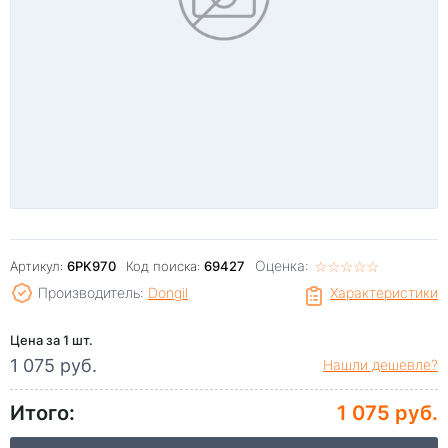
Оценка:
☆
★
☆
★
☆
★
☆
★
☆
★
Артикул:
6PK970
Код поиска:
69427
Производитель:
Dongil
Характеристики
Цена за 1 шт.
1 075 руб.
Нашли дешевле?
Итого:
1 075 руб.