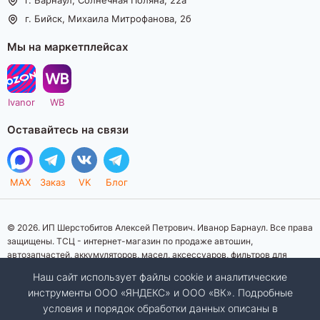
г. Бийск, Михаила Митрофанова, 2б
Мы на маркетплейсах
Ivanor
WB
Оставайтесь на связи
MAX
Заказ
VK
Блог
© 2026. ИП Шерстобитов Алексей Петрович. Иванор Барнаул. Все права
защищены. ТСЦ - интернет-магазин по продаже автошин,
автозапчастей, аккумуляторов, масел, аксессуаров, фильтров для
автомобилей. Данный интернет-сайт носит исключительно
Наш сайт использует файлы cookie и аналитические
информационный характер. Представленная информация о товарах, их
инструменты ООО «ЯНДЕКС» и ООО «ВК». Подробные
стоимости, характеристик, фото, наличия на складе ни при каких
условия и порядок обработки данных описаны в
условиях не является публичной офертой, определяемой положениями