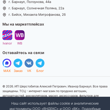
г. Барнаул, Ползунова, 44а
г. Барнаул, Солнечная Поляна, 22а
г. Бийск, Михаила Митрофанова, 2б
Мы на маркетплейсах
Ivanor
WB
Оставайтесь на связи
MAX
Заказ
VK
Блог
© 2026. ИП Шерстобитов Алексей Петрович. Иванор Барнаул. Все права
защищены. ТСЦ - интернет-магазин по продаже автошин,
автозапчастей, аккумуляторов, масел, аксессуаров, фильтров для
автомобилей. Данный интернет-сайт носит исключительно
Наш сайт использует файлы cookie и аналитические
информационный характер. Представленная информация о товарах, их
инструменты ООО «ЯНДЕКС» и ООО «ВК». Подробные
стоимости, характеристик, фото, наличия на складе ни при каких