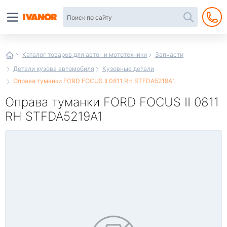
Автотовары
в
интернет-
магазине
Иванор
Каталог товаров для авто- и мототехники
Запчасти
Детали кузова автомобиля
Кузовные детали
Оправа туманки FORD FOCUS II 0811 RH STFDA5219A1
Оправа туманки FORD FOCUS II 0811
RH STFDA5219A1