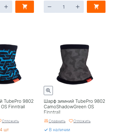
й TubePro 9802
Шарф зимний TubePro 9802
OS Finntrail
CamoShadowGreen OS
Finntrail
Отложить
Сравнить
Отложить
4 шт
В наличии