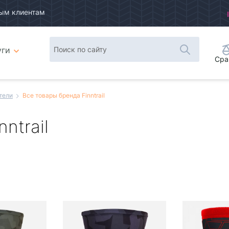
ым клиентам
уги
Сра
тели
Все товары бренда Finntrail
ntrail
Плитка
Список