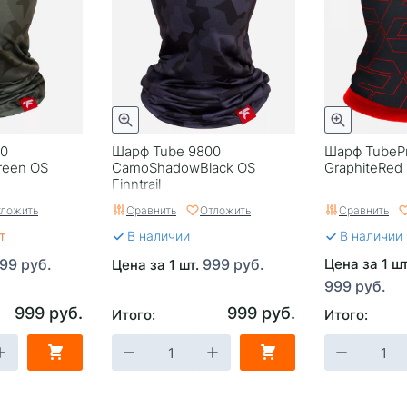
00
Шарф Tube 9800
Шарф TubePr
een OS
CamoShadowBlack OS
GraphiteRed O
Finntrail
ложить
Сравнить
Отложить
Сравнить
т
В наличии
В наличии
99 руб.
999 руб.
Цена за 1 ш
Цена за 1 шт.
999 руб.
999 руб.
999 руб.
Итого:
Итого: