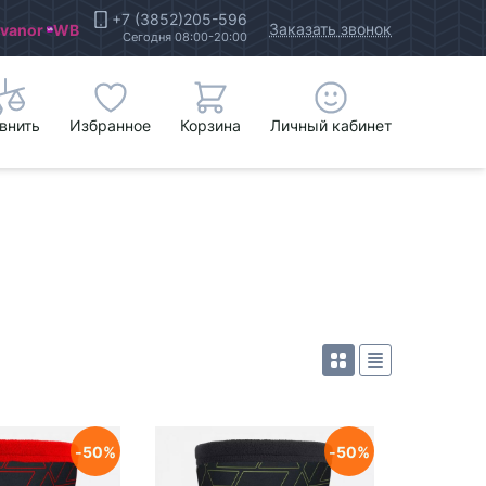
+7 (3852)205-596
Заказать звонок
Ivanor
WB
Сегодня 08:00-20:00
внить
Избранное
Корзина
Личный кабинет
50
50