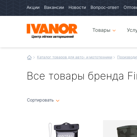
Акции
Вакансии
Новости
Вопрос-ответ
Оптов
Авто
каталог
Авто
интернет
Товары
Усл
магазин
Иванор
Каталог товаров для авто- и мототехники
Производи
Все товары бренда Fin
Сортировать