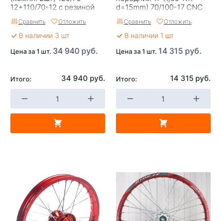
12+110/70-12 с резиной
d=15mm) 70/100-17 CNC
супермото алюминий/
ступица с резиной,
Сравнить
Отложить
Сравнить
Отложить
черный
алюминий/оранжевый
В наличии 3 шт
В наличии 1 шт
34 940 руб.
14 315 руб.
Цена за 1 шт.
Цена за 1 шт.
34 940 руб.
14 315 руб.
Итого:
Итого: