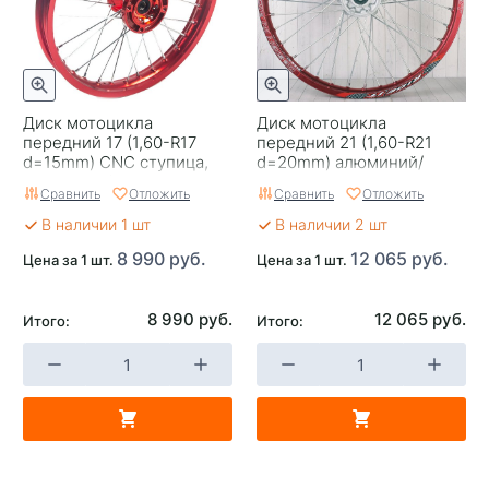
Диск мотоцикла
Диск мотоцикла
передний 17 (1,60-R17
передний 21 (1,60-R21
d=15mm) CNC ступица,
d=20mm) алюминий/
алюминий/красный X-
красный KAYO с 2014г.
Сравнить
Отложить
Сравнить
Отложить
TECH
115x101x6
В наличии 1 шт
В наличии 2 шт
8 990 руб.
12 065 руб.
Цена за 1 шт.
Цена за 1 шт.
8 990 руб.
12 065 руб.
Итого:
Итого: