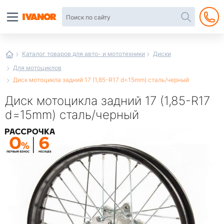
Автотовары
в
интернет-
магазине
Иванор
Каталог товаров для авто- и мототехники
Диски
Для мотоциклов
Диск мотоцикла задний 17 (1,85-R17 d=15mm) сталь/черный
Диск мотоцикла задний 17 (1,85-R17
d=15mm) сталь/черный