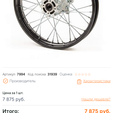
Оценка:
☆
★
☆
★
☆
★
☆
★
☆
★
Артикул:
7994
Код поиска:
31939
Производитель:
Характеристики
Цена за 1 шт.
7 875 руб.
Нашли дешевле?
Итого:
7 875 руб.