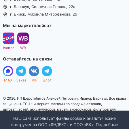
г. Барнаул, Солнечная Поляна, 22а
г. Бийск, Михаила Митрофанова, 2б
Мы на маркетплейсах
Ivanor
WB
Оставайтесь на связи
MAX
Заказ
VK
Блог
© 2026. ИП Шерстобитов Алексей Петрович. Иванор Барнаул. Все права
защищены. ТСЦ - интернет-магазин по продаже автошин,
автозапчастей, аккумуляторов, масел, аксессуаров, фильтров для
автомобилей. Данный интернет-сайт носит исключительно
Наш сайт использует файлы cookie и аналитические
информационный характер. Представленная информация о товарах, их
инструменты ООО «ЯНДЕКС» и ООО «ВК». Подробные
стоимости, характеристик, фото, наличия на складе ни при каких