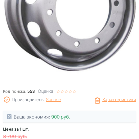
Оценка:
☆
★
☆
★
☆
★
☆
★
☆
★
Код поиска:
553
Производитель:
Sunrise
Характеристики
Ваша экономия:
900 руб.
Цена за 1 шт.
8 700 руб.