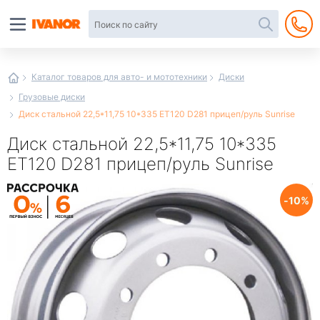
Автотовары
в
интернет-
магазине
Иванор
Каталог товаров для авто- и мототехники
Диски
Грузовые диски
Диск стальной 22,5*11,75 10*335 EТ120 D281 прицеп/руль Sunrise
Диск стальной 22,5*11,75 10*335
EТ120 D281 прицеп/руль Sunrise
10