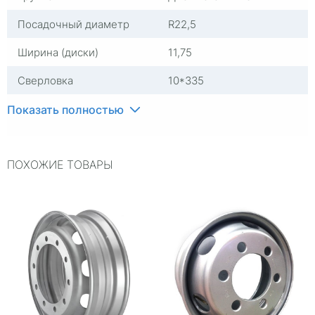
Посадочный диаметр
R22,5
Ширина (диски)
11,75
Сверловка
10*335
Вылет
120
Показать полностью
ЦО
281
ПОХОЖИЕ ТОВАРЫ
Цвет
Серебристый
Гарантия
1 год
Страна изготовителя
Китай
Replica
0
Тип диска
Стальные