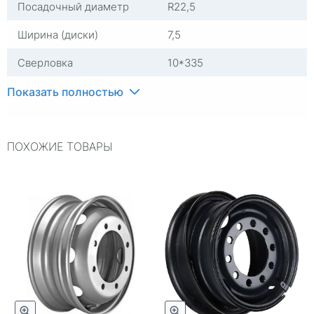
Посадочный диаметр
R22,5
Ширина (диски)
7,5
Сверловка
10*335
Вылет
165
Показать полностью
ЦО
281
ПОХОЖИЕ ТОВАРЫ
Цвет
Серый
Гарантия
1 год
Replica
0
Применяемость
Универсальные
Тип диска
Стальные