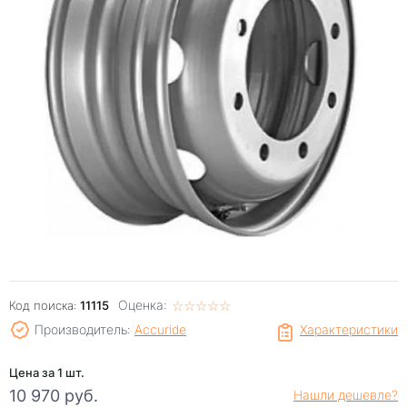
Оценка:
☆
★
☆
★
☆
★
☆
★
☆
★
Код поиска:
11115
Производитель:
Accuride
Характеристики
Цена за 1 шт.
10 970 руб.
Нашли дешевле?