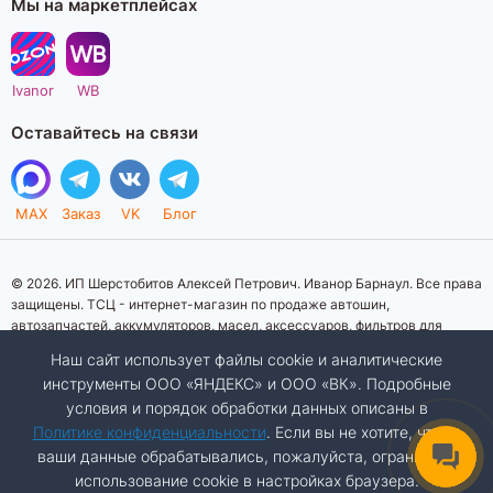
Мы на маркетплейсах
Ivanor
WB
Оставайтесь на связи
MAX
Заказ
VK
Блог
© 2026. ИП Шерстобитов Алексей Петрович. Иванор Барнаул. Все права
защищены. ТСЦ - интернет-магазин по продаже автошин,
автозапчастей, аккумуляторов, масел, аксессуаров, фильтров для
автомобилей. Данный интернет-сайт носит исключительно
Наш сайт использует файлы cookie и аналитические
информационный характер. Представленная информация о товарах, их
инструменты ООО «ЯНДЕКС» и ООО «ВК». Подробные
стоимости, характеристик, фото, наличия на складе ни при каких
условия и порядок обработки данных описаны в
условиях не является публичной офертой, определяемой положениями
Статьи 437 (2) Гражданского кодекса Российской Федерации.
Политике конфиденциальности
. Если вы не хотите, чтобы
Изображения товаров на фотографиях, представленных на сайте, могут
ваши данные обрабатывались, пожалуйста, ограничьте
отличаться от оригиналов. Копирование материалов сайта запрещено.
использование cookie в настройках браузера.