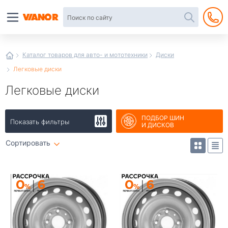
Автотовары
в
интернет-
магазине
Иванор
Каталог товаров для авто- и мототехники
Диски
Легковые диски
Легковые диски
ПОДБОР ШИН
Показать фильтры
И ДИСКОВ
Сортировать