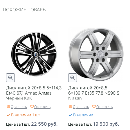
ПОХОЖИЕ ТОВАРЫ
Применяемость
Универсальные
Тип диска
Литые
Гарантия
1 год
Цвет
Серый
Категория
Легковые
Страна изготовителя
Россия
Replica
0
Диск литой 20*8,5 5*114,3
Диск литой 20*8,5
Завод изготовитель
Cross Street
Et40 67,1 Атлас Алмаз
6*139,7 Et35 77,8 NS90 S
Черный КиК
Nissan
Сравнить
Отложить
Сравнить
Отложить
В наличии 1 шт
В наличии
22 550 руб.
19 500 руб.
Цена за 1 шт.
Цена за 1 шт.