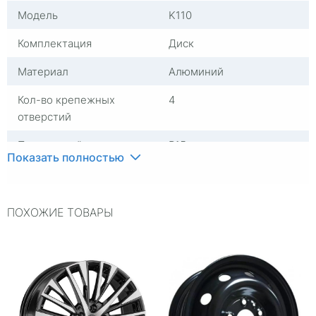
Модель
K110
Комплектация
Диск
Материал
Алюминий
Кол-во крепежных
4
отверстий
Посадочный диаметр
R15
Показать полностью
Сверловка
4*98
Вылет
35
ПОХОЖИЕ ТОВАРЫ
ЦО
58,6
Ширина (диски)
6
Применяемость
Универсальные
Тип диска
Литые