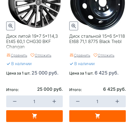
Гарантия
1 год
Цвет
Серебристый
Категория
Легковые
Диск литой 19*7 5*114,3
Диск стальной 15*6 5*118
Et45 60,1 CHG30 BKF
Et68 71,1 8775 Black Trebl
Страна изготовителя
Россия
Changan
Сравнить
Отложить
Сравнить
Отложить
Replica
0
В наличии
В наличии
Завод изготовитель
Павлодар
25 000 руб.
6 425 руб.
Цена за 1 шт.
Цена за 1 шт.
25 000 руб.
6 425 руб.
Итого:
Итого: