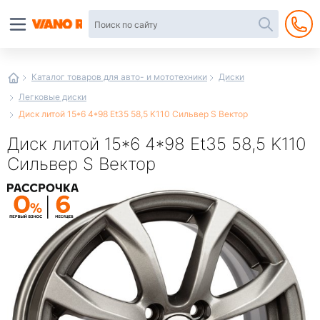
Автотовары
в
интернет-
магазине
Иванор
Каталог товаров для авто- и мототехники
Диски
Легковые диски
Диск литой 15*6 4*98 Et35 58,5 K110 Сильвер S Вектор
Диск литой 15*6 4*98 Et35 58,5 K110
Сильвер S Вектор