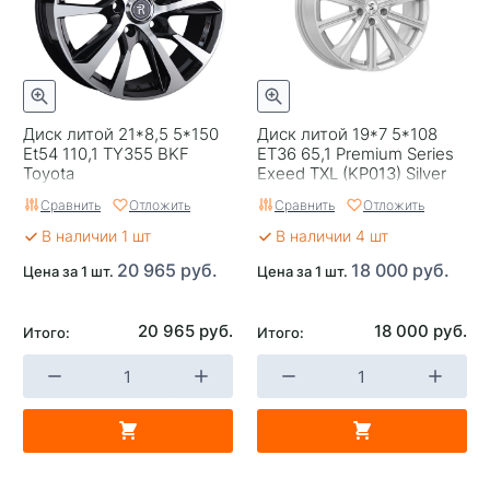
Гарантия
1 год
Цвет
Серый
Категория
Легковые
Диск литой 21*8,5 5*150
Диск литой 19*7 5*108
Страна изготовителя
Россия
Et54 110,1 TY355 BKF
ET36 65,1 Premium Series
Toyota
Exeed TXL (KP013) Silver
Replica
0
Сравнить
Отложить
Сравнить
Отложить
Завод изготовитель
Skad
В наличии 1 шт
В наличии 4 шт
20 965 руб.
18 000 руб.
Цена за 1 шт.
Цена за 1 шт.
20 965 руб.
18 000 руб.
Итого:
Итого: