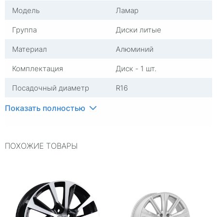
Модель
Ламар
Группа
Диски литые
Материал
Алюминий
Комплектация
Диск - 1 шт.
Посадочный диаметр
R16
Сверловка
4*100
Показать полностью
Вылет
37
ПОХОЖИЕ ТОВАРЫ
ЦО
60,1
Ширина (диски)
6,5
Применяемость
Универсальные
Тип диска
Литые