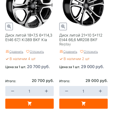
Тип диска
Литые
Гарантия
1 год
Цвет
Серый с полировкой
Диск литой 18*7,5 6*114,3
Диск литой 21*10 5*112
Категория
Легковые
Et46 67,1 Ki389 BKF Kia
Et44 66,6 MR208 BKF
Replay
Страна изготовителя
Китай
Сравнить
Отложить
Сравнить
Отложить
Replica
0
В наличии 4 шт
В наличии 2 шт
20 700 руб.
29 000 руб.
Цена за 1 шт.
Цена за 1 шт.
Завод изготовитель
Replay
20 700 руб.
29 000 руб.
Итого:
Итого: