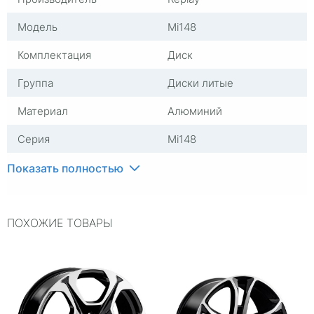
Модель
Mi148
Комплектация
Диск
Группа
Диски литые
Материал
Алюминий
Серия
Mi148
Посадочный диаметр
R17
Показать полностью
Сверловка
6*139,7
ПОХОЖИЕ ТОВАРЫ
Вылет
38
ЦО
67,1
Ширина (диски)
7,5
Применяемость
Mitsubishi