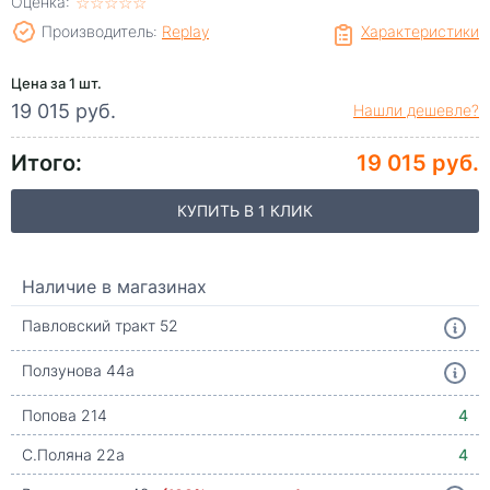
Оценка:
☆
★
☆
★
☆
★
☆
★
☆
★
Производитель:
Replay
Характеристики
Цена за 1 шт.
19 015 руб.
Нашли дешевле?
Итого:
19 015 руб.
КУПИТЬ В 1 КЛИК
Наличие в магазинах
Павловский тракт 52
Ползунова 44а
Попова 214
4
С.Поляна 22а
4