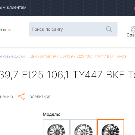
ым клиентам
уги
Сра
егковые диски
Диск литой 19*7,5 6*139,7 Et25 106,1 TY447 BKF Toyota
39,7 Et25 106,1 TY447 BKF T
внению
Поделиться
Модель: