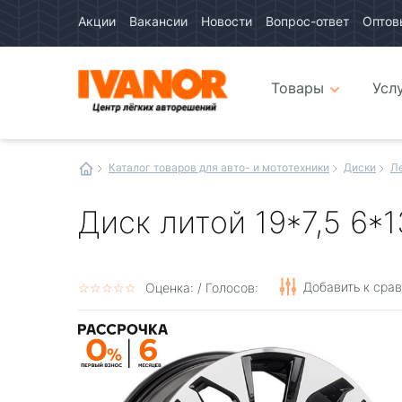
Акции
Вакансии
Новости
Вопрос-ответ
Оптов
Авто
каталог
Авто
интернет
Товары
Усл
магазин
Иванор
Каталог товаров для авто- и мототехники
Диски
Л
Диск литой 19*7,5 6*1
Добавить к сра
☆
★
☆
★
☆
★
☆
★
☆
★
Оценка:
/ Голосов: