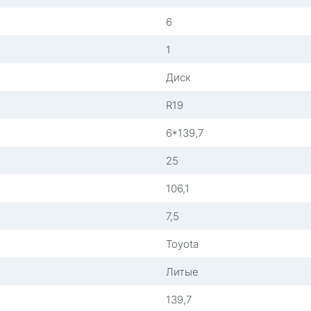
6
1
Диск
R19
6*139,7
25
106,1
7,5
Toyota
Литые
139,7