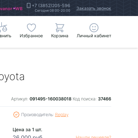
+7 (3852)205-596
Заказать звонок
Ivanor
WB
Сегодня 08:00-20:00
внить
Избранное
Корзина
Личный кабинет
oyota
091495-160038018
37466
Артикул:
Код поиска:
Производитель:
Replay
Цена за 1 шт.
26 000 руб.
Нашли дешевле?