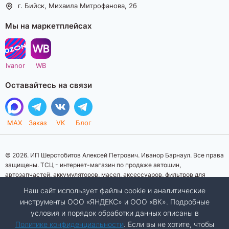
г. Бийск, Михаила Митрофанова, 2б
Мы на маркетплейсах
Ivanor
WB
Оставайтесь на связи
MAX
Заказ
VK
Блог
© 2026. ИП Шерстобитов Алексей Петрович. Иванор Барнаул. Все права
защищены. ТСЦ - интернет-магазин по продаже автошин,
автозапчастей, аккумуляторов, масел, аксессуаров, фильтров для
автомобилей. Данный интернет-сайт носит исключительно
Наш сайт использует файлы cookie и аналитические
информационный характер. Представленная информация о товарах, их
инструменты ООО «ЯНДЕКС» и ООО «ВК». Подробные
стоимости, характеристик, фото, наличия на складе ни при каких
условия и порядок обработки данных описаны в
условиях не является публичной офертой, определяемой положениями
Статьи 437 (2) Гражданского кодекса Российской Федерации.
Политике конфиденциальности
. Если вы не хотите, чтобы