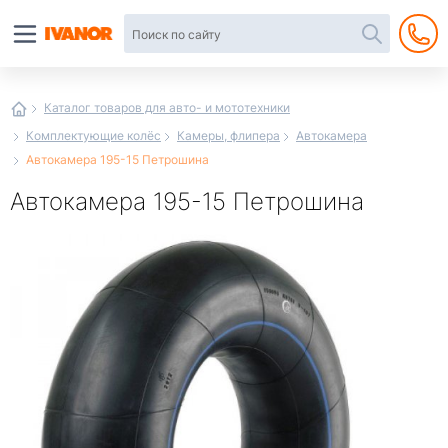
Автотовары
в
интернет-
магазине
Иванор
Каталог товаров для авто- и мототехники
Комплектующие колёс
Камеры, флипера
Автокамера
Автокамера 195-15 Петрошина
Автокамера 195-15 Петрошина