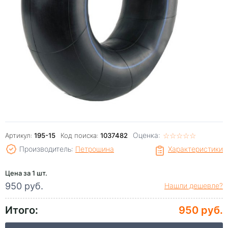
Оценка:
☆
★
☆
★
☆
★
☆
★
☆
★
Артикул:
195-15
Код поиска:
1037482
Производитель:
Петрошина
Характеристики
Цена за 1 шт.
950 руб.
Нашли дешевле?
Итого:
950 руб.