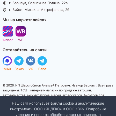
г. Барнаул, Солнечная Поляна, 22а
г. Бийск, Михаила Митрофанова, 2б
Мы на маркетплейсах
Ivanor
WB
Оставайтесь на связи
MAX
Заказ
VK
Блог
© 2026. ИП Шерстобитов Алексей Петрович. Иванор Барнаул. Все права
защищены. ТСЦ - интернет-магазин по продаже автошин,
автозапчастей, аккумуляторов, масел, аксессуаров, фильтров для
автомобилей. Данный интернет-сайт носит исключительно
Наш сайт использует файлы cookie и аналитические
информационный характер. Представленная информация о товарах, их
инструменты ООО «ЯНДЕКС» и ООО «ВК». Подробные
стоимости, характеристик, фото, наличия на складе ни при каких
условия и порядок обработки данных описаны в
условиях не является публичной офертой, определяемой положениями