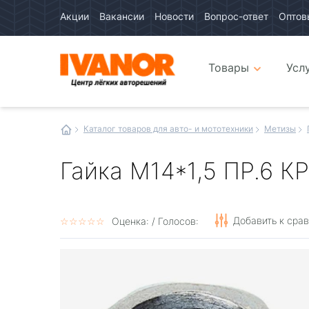
Акции
Вакансии
Новости
Вопрос-ответ
Оптов
Авто
каталог
Авто
интернет
Товары
Усл
магазин
Иванор
Каталог товаров для авто- и мототехники
Метизы
Гайка М14*1,5 ПР.6 К
Добавить к сра
☆
★
☆
★
☆
★
☆
★
☆
★
Оценка:
/ Голосов: