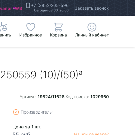
+7 (3852)205-596
Заказать звонок
Ivanor
WB
Сегодня 08:00-20:00
внить
Избранное
Корзина
Личный кабинет
50559 (10)/(50)ª
19824/11628
1029960
Артикул:
Код поиска:
Производитель:
Цена за 1 шт.
55 руб.
Нашли дешевле?