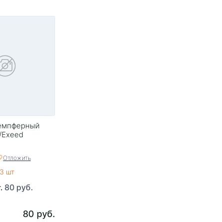
емпферный
/Exeed
Отложить
3 шт
80 руб.
т.
80 руб.