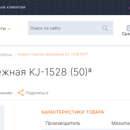
ым клиентам
уги
Сра
Клипсы
Клипса пластм. крепежная KJ-1528 (50)ª
жная KJ-1528 (50)ª
внению
Поделиться
ХАРАКТЕРИСТИКИ ТОВАРА
Производитель
Masuma