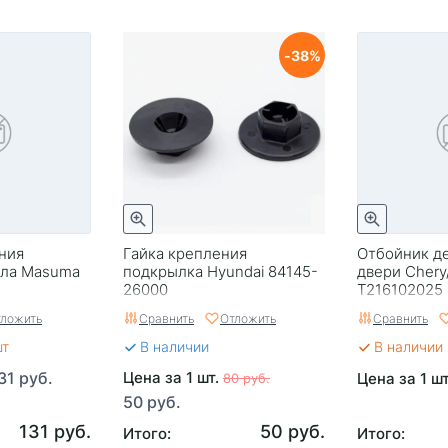
38
ния
Гайка крепления
Отбойник д
ыла Masuma
подкрылка Hyundai 84145-
двери Chery
26000
T216102025
ложить
Сравнить
Отложить
Сравнить
шт
В наличии
В наличии 
31 руб.
Цена за 1 шт.
Цена за 1 ш
80 руб.
50 руб.
131 руб.
50 руб.
Итого:
Итого: