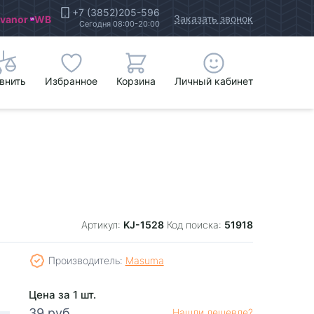
+7 (3852)205-596
Заказать звонок
Ivanor
WB
Сегодня 08:00-20:00
внить
Избранное
Корзина
Личный кабинет
KJ-1528
51918
Артикул:
Код поиска:
Производитель:
Masuma
Цена за 1 шт.
39 руб.
Нашли дешевле?