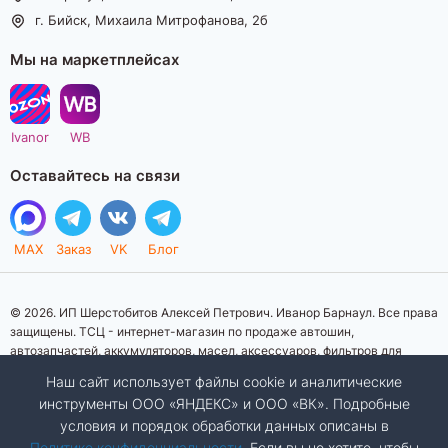
г. Бийск, Михаила Митрофанова, 2б
Мы на маркетплейсах
Ivanor
WB
Оставайтесь на связи
MAX
Заказ
VK
Блог
© 2026. ИП Шерстобитов Алексей Петрович. Иванор Барнаул. Все права
защищены. ТСЦ - интернет-магазин по продаже автошин,
автозапчастей, аккумуляторов, масел, аксессуаров, фильтров для
автомобилей. Данный интернет-сайт носит исключительно
Наш сайт использует файлы cookie и аналитические
информационный характер. Представленная информация о товарах, их
инструменты ООО «ЯНДЕКС» и ООО «ВК». Подробные
стоимости, характеристик, фото, наличия на складе ни при каких
условия и порядок обработки данных описаны в
условиях не является публичной офертой, определяемой положениями
Статьи 437 (2) Гражданского кодекса Российской Федерации.
Политике конфиденциальности
. Если вы не хотите, чтобы