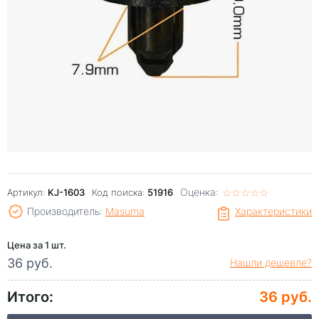
Оценка:
☆
★
☆
★
☆
★
☆
★
☆
★
Артикул:
KJ-1603
Код поиска:
51916
Производитель:
Masuma
Характеристики
Цена за 1 шт.
36 руб.
Нашли дешевле?
Итого:
36 руб.