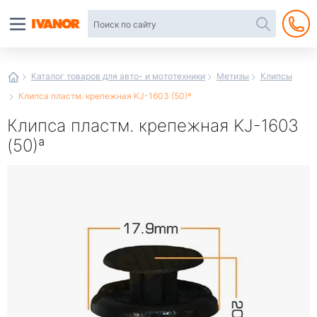
Автотовары
в
интернет-
магазине
Иванор
Каталог товаров для авто- и мототехники
Метизы
Клипсы
Клипса пластм. крепежная KJ-1603 (50)ª
Клипса пластм. крепежная KJ-1603
(50)ª