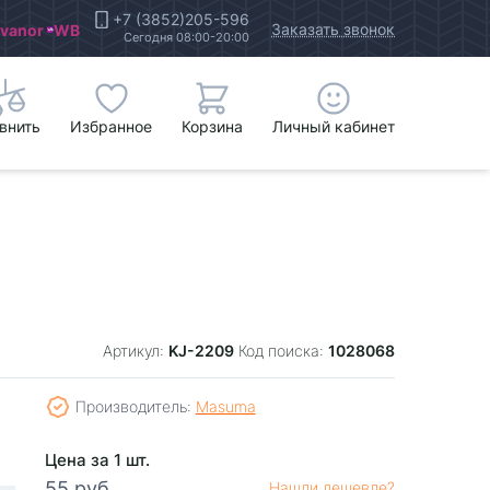
+7 (3852)205-596
Заказать звонок
Ivanor
WB
Сегодня 08:00-20:00
внить
Избранное
Корзина
Личный кабинет
KJ-2209
1028068
Артикул:
Код поиска:
Производитель:
Masuma
Цена за 1 шт.
55 руб.
Нашли дешевле?