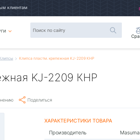
ым клиентам
уги
Сра
Клипсы
Клипса пластм. крепежная KJ-2209 КНР
ежная KJ-2209 КНР
внению
Поделиться
ХАРАКТЕРИСТИКИ ТОВАРА
Производитель
Masuma