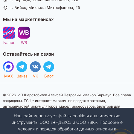
г. Бийск, Михаила Митрофанова, 2б
Мы на маркетплейсах
Ivanor
WB
Оставайтесь на связи
MAX
Заказ
VK
Блог
© 2026. ИП Шерстобитов Алексей Петрович. Иванор Барнаул. Все права
защищены. ТСЦ - интернет-магазин по продаже автошин,
автозапчастей, аккумуляторов, масел, аксессуаров, фильтров для
автомобилей. Данный интернет-сайт носит исключительно
Наш сайт использует файлы cookie и аналитические
информационный характер. Представленная информация о товарах, их
инструменты ООО «ЯНДЕКС» и ООО «ВК». Подробные
стоимости, характеристик, фото, наличия на складе ни при каких
условия и порядок обработки данных описаны в
условиях не является публичной офертой, определяемой положениями