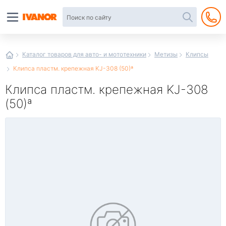
Автотовары
в
интернет-
магазине
Иванор
Каталог товаров для авто- и мототехники
Метизы
Клипсы
Клипса пластм. крепежная KJ-308 (50)ª
Клипса пластм. крепежная KJ-308
(50)ª