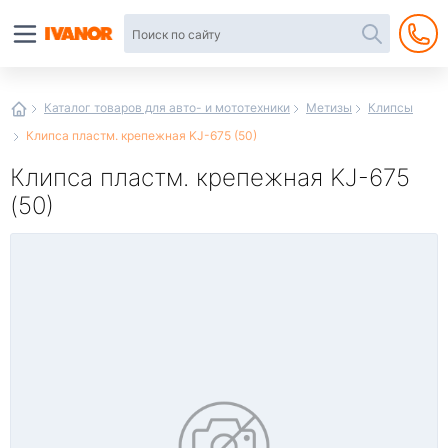
Автотовары
в
интернет-
магазине
Иванор
Каталог товаров для авто- и мототехники
Метизы
Клипсы
Клипса пластм. крепежная KJ-675 (50)
Клипса пластм. крепежная KJ-675
(50)