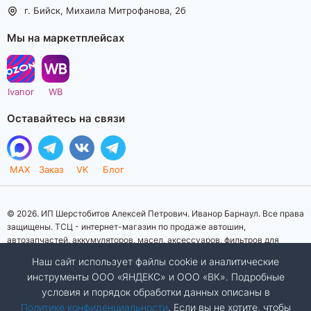
г. Бийск, Михаила Митрофанова, 2б
Мы на маркетплейсах
Ivanor
WB
Оставайтесь на связи
MAX
Заказ
VK
Блог
© 2026. ИП Шерстобитов Алексей Петрович. Иванор Барнаул. Все права
защищены. ТСЦ - интернет-магазин по продаже автошин,
автозапчастей, аккумуляторов, масел, аксессуаров, фильтров для
автомобилей. Данный интернет-сайт носит исключительно
Наш сайт использует файлы cookie и аналитические
информационный характер. Представленная информация о товарах, их
инструменты ООО «ЯНДЕКС» и ООО «ВК». Подробные
стоимости, характеристик, фото, наличия на складе ни при каких
условия и порядок обработки данных описаны в
условиях не является публичной офертой, определяемой положениями
Статьи 437 (2) Гражданского кодекса Российской Федерации.
Политике конфиденциальности
. Если вы не хотите, чтобы