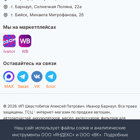
г. Барнаул, Солнечная Поляна, 22а
г. Бийск, Михаила Митрофанова, 2б
Мы на маркетплейсах
Ivanor
WB
Оставайтесь на связи
MAX
Заказ
VK
Блог
© 2026. ИП Шерстобитов Алексей Петрович. Иванор Барнаул. Все права
защищены. ТСЦ - интернет-магазин по продаже автошин,
автозапчастей, аккумуляторов, масел, аксессуаров, фильтров для
автомобилей. Данный интернет-сайт носит исключительно
Наш сайт использует файлы cookie и аналитические
информационный характер. Представленная информация о товарах, их
инструменты ООО «ЯНДЕКС» и ООО «ВК». Подробные
стоимости, характеристик, фото, наличия на складе ни при каких