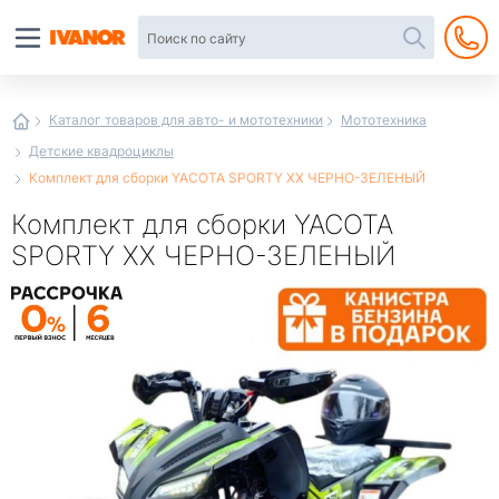
Автотовары
в
интернет-
магазине
Иванор
Каталог товаров для авто- и мототехники
Мототехника
Детские квадроциклы
Комплект для сборки YACOTA SPORTY XX ЧЕРНО-ЗЕЛЕНЫЙ
Комплект для сборки YACOTA
SPORTY XX ЧЕРНО-ЗЕЛЕНЫЙ