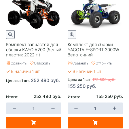
Размер задней шины
18х9,5-8
Подвеска передняя
2-х рычажная, шаровая с
2-мя амортизаторами
Задняя подвеска
Маятниковая подвеска с
Комплект запчастей для
Комплект для сборки
моноамортизатором
сборки KAYO A200 (белый
YACOTA E-SPORT 3000W
пластик 2022 г.)
бело-синий
Габаритные размеры д/
1650х980х975
ш/в мм.
Сравнить
Отложить
Сравнить
Отложить
В наличии 1 шт
В наличии 1 шт
Вес, кг.
127
Цена за 1 шт.
172 500 руб.
252 490 руб.
Цена за 1 шт.
155 250 руб.
Грузоподъемность, кг.
100
252 490 руб.
155 250 руб.
Итого:
Итого:
Трансмиссия
Автоматическая с
реверсом
Тип привода
Цепь на заднюю ось
Макс. скорость км/ч
50