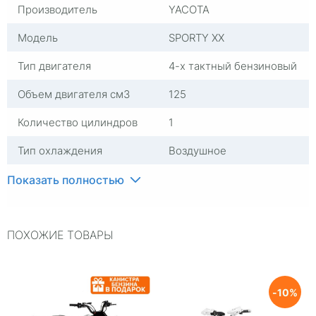
Производитель
YACOTA
Модель
SPORTY XX
Тип двигателя
4-х тактный бензиновый
Объем двигателя см3
125
Количество цилиндров
1
Тип охлаждения
Воздушное
Мощность двигателя л.с.
9
Показать полностью
Тип стартера
Электростартер
ПОХОЖИЕ ТОВАРЫ
Объем топливного бака
3,7
л.
Тип колёс
Стальные
10
Размер передней шины
19х7-8