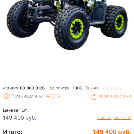
Оценка:
☆
★
☆
★
☆
★
☆
★
☆
★
Артикул:
00-00010126
Код поиска:
11806
Производитель:
YACOTA
Характеристики
Цена за 1 шт.
149 400 руб.
Нашли дешевле?
Итого:
149 400 руб.