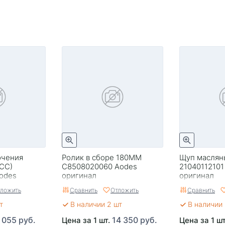
ючения
Ролик в сборе 180MM
Щуп маслян
 CC)
C8508020060 Aodes
21040112101
odes
оригинал
оригинал
ложить
Сравнить
Отложить
Сравнить
т
В наличии 2 шт
В наличии 
 055 руб.
14 350 руб.
Цена за 1 шт.
Цена за 1 ш