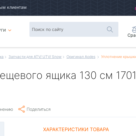
ым клиентам
уги
Сра
ка
Запчасти для ATV/ UTV/ Snow
Оригинал Aodes
Уплотнение крышки
ещевого ящика 130 см 170
внению
Поделиться
ХАРАКТЕРИСТИКИ ТОВАРА