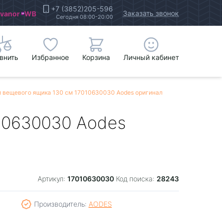
+7 (3852)205-596
Заказать звонок
Ivanor
WB
Сегодня 08:00-20:00
внить
Избранное
Корзина
Личный кабинет
 вещевого ящика 130 см 17010630030 Aodes оригинал
10630030 Aodes
17010630030
28243
Артикул:
Код поиска:
Производитель:
AODES