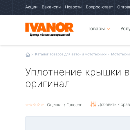
Акции
Вакансии
Новости
Вопрос-ответ
Оптов
Авто
каталог
Авто
интернет
Товары
Усл
магазин
Иванор
Каталог товаров для авто- и мототехники
Мототехни
Уплотнение крышки в
оригинал
Добавить к сра
☆
★
☆
★
☆
★
☆
★
☆
★
Оценка:
/ Голосов: