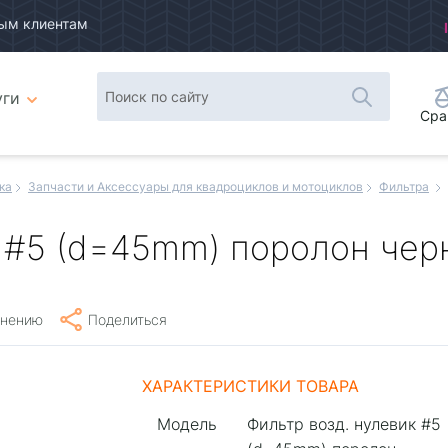
ым клиентам
уги
Сра
ка
Запчасти и Аксессуары для квадроциклов и мотоциклов
Фильтра
к #5 (d=45mm) поролон чер
внению
Поделиться
ХАРАКТЕРИСТИКИ ТОВАРА
Модель
Фильтр возд. нулевик #5