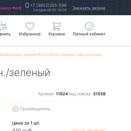
+7 (3852)205-596
Заказать звонок
Ivanor
WB
Сегодня 08:00-20:00
внить
Избранное
Корзина
Личный кабинет
Фильтр возд. нулевик #5 (d=45mm) поролон черн./зеленый
н./зеленый
11924
31558
Артикул:
Код поиска:
Производитель:
Цена за 1 шт.
410 руб.
Нашли дешевле?