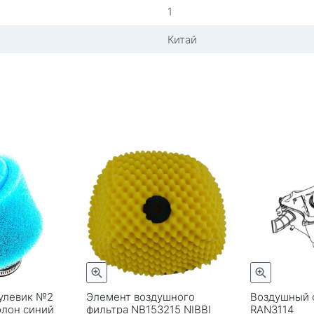
1
Китай
нулевик №2
Элемент воздушного
Воздушный 
олон синий
фильтра NB153215 NIBBI
RAN3114