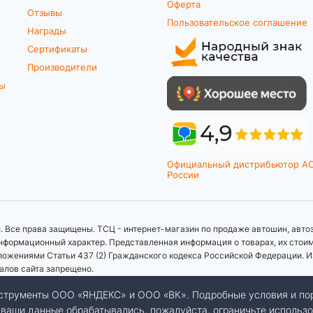
Оферта
Отзывы
Пользовательское соглашение
Награды
Сертификаты
Производители
ты
Официальный дистрибьютор A
России
 Все права защищены. ТСЦ - интернет-магазин по продаже автошин, автоз
формационный характер. Представленная информация о товарах, их стоимос
ложениями Статьи 437 (2) Гражданского кодекса Российской Федерации. И
иалов сайта запрещено.
инструменты ООО «ЯНДЕКС» и ООО «ВК». Подробные условия и по
бы ваши данные обрабатывались, пожалуйста, ограничьте использо