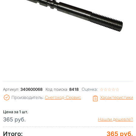
Оценка:
☆
★
☆
★
☆
★
☆
★
☆
★
Артикул:
340600068
Код поиска:
8418
Производитель:
Снегоход-Сервис
Характеристики
Цена за 1 шт.
365 руб.
Нашли дешевле?
Итого:
365 руб.