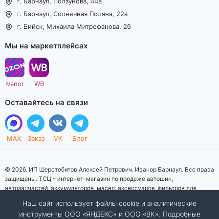
г. Барнаул, Ползунова, 44а
г. Барнаул, Солнечная Поляна, 22а
г. Бийск, Михаила Митрофанова, 2б
Мы на маркетплейсах
Ivanor
WB
Оставайтесь на связи
MAX
Заказ
VK
Блог
© 2026. ИП Шерстобитов Алексей Петрович. Иванор Барнаул. Все права
защищены. ТСЦ - интернет-магазин по продаже автошин,
автозапчастей, аккумуляторов, масел, аксессуаров, фильтров для
автомобилей. Данный интернет-сайт носит исключительно
Наш сайт использует файлы cookie и аналитические
информационный характер. Представленная информация о товарах, их
инструменты ООО «ЯНДЕКС» и ООО «ВК». Подробные
стоимости, характеристик, фото, наличия на складе ни при каких