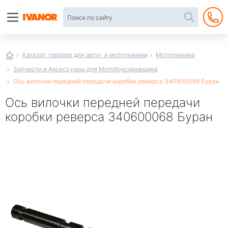
Автотовары
в
интернет-
магазине
Иванор
Каталог товаров для авто- и мототехники
Мототехника
Запчасти и Аксессуары для Мотобуксировщика
Ось вилочки передней передачи коробки реверса 340600068 Буран
Ось вилочки передней передачи
коробки реверса 340600068 Буран