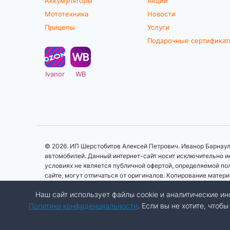
Аккумуляторы
Акции
Мототехника
Новости
Прицепы
Услуги
Подарочные сертифика
Ivanor
WB
© 2026. ИП Шерстобитов Алексей Петрович. Иванор Барнаул.
автомобилей. Данный интернет-сайт носит исключительно ин
условиях не является публичной офертой, определяемой по
сайте, могут отличаться от оригиналов. Копирование матер
Наш сайт использует файлы cookie и аналитические 
Политике конфиденциальности
. Если вы не хотите, что
Разработка сайта:
Авалон