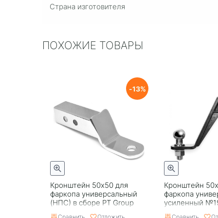
Страна изготовителя
ПОХОЖИЕ ТОВАРЫ
13
Кронштейн 50х50 для
Кронштейн 50x
фаркопа универсальный
фаркопа униве
(НПС) в сборе PT Group
усиленный №19
PT Group
Сравнить
Отложить
Сравнить
От