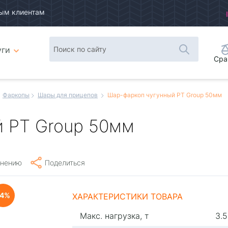
ым клиентам
уги
Сра
Фаркопы
Шары для прицепов
Шар-фаркоп чугунный PT Group 50мм
 PT Group 50мм
внению
Поделиться
4
ХАРАКТЕРИСТИКИ ТОВАРА
Макс. нагрузка, т
3.5