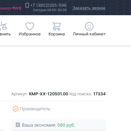
+7 (3852)205-596
Заказать звонок
Ivanor
WB
Сегодня 08:00-20:00
внить
Избранное
Корзина
Личный кабинет
KMP-XX-120501.00
17334
Артикул:
Код поиска:
Производитель:
Ваша экономия:
560 руб.