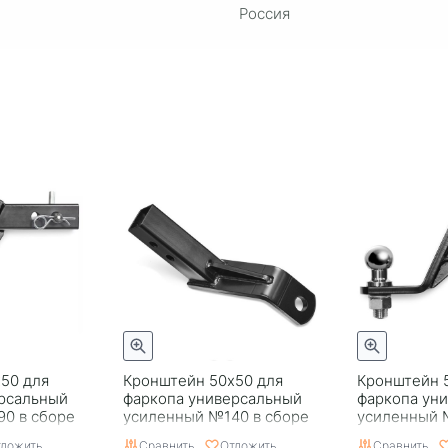
Россия
50 для
Кронштейн 50x50 для
Кронштейн 
рсальный
фаркопа универсальный
фаркопа ун
0 в сборе
усиленный №140 в сборе
усиленный 
PT Group
Group
ложить
Сравнить
Отложить
Сравнить