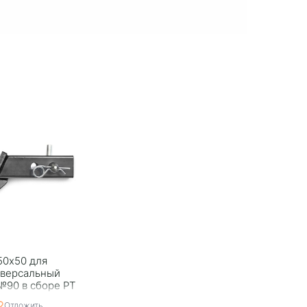
50x50 для
иверсальный
№90 в сборе PT
Отложить