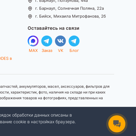
г. Барнаул, Ползунова, 44а
г. Барнаул, Солнечная Поляна, 22а
г. Бийск, Михаила Митрофанова, 2б
Оставайтесь на связи
MAX
Заказ
VK
Блог
ODES в
апчастей, аккумуляторов, масел, аксессуаров, фильтров для
ти, характеристик, фото, наличия на складе ни при каких
зображения товаров на фотографиях, представленных на
рядок обработки данных описаны в
вание cookie в настройках браузера.